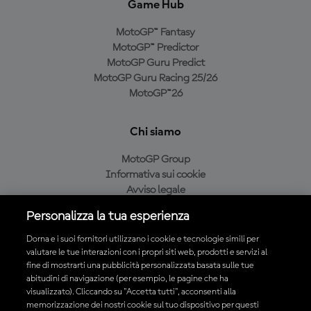
Game Hub
MotoGP™ Fantasy
MotoGP™ Predictor
MotoGP Guru Predict
MotoGP Guru Racing 25/26
MotoGP™26
Chi siamo
MotoGP Group
Informativa sui cookie
Avviso legale
Informativa sulla privacy
Personalizza la tua esperienza
Condizioni di acquisto
Dorna e i suoi fornitori utilizzano i cookie e tecnologie simili per
valutare le tue interazioni con i propri siti web, prodotti e servizi al
fine di mostrarti una pubblicità personalizzata basata sulle tue
Scarica l'app ufficiale MotoGP™
abitudini di navigazione (per esempio, le pagine che ha
visualizzato). Cliccando su "Accetta tutti", acconsenti alla
memorizzazione dei nostri cookie sul tuo dispositivo per questi