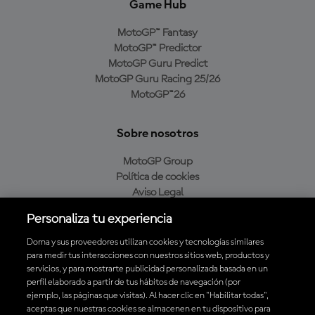
Game Hub
MotoGP™ Fantasy
MotoGP™ Predictor
MotoGP Guru Predict
MotoGP Guru Racing 25/26
MotoGP™26
Sobre nosotros
MotoGP Group
Política de cookies
Aviso Legal
Política de privacidad
Personaliza tu experiencia
Política de compra
Dorna y sus proveedores utilizan cookies y tecnologías similares
para medir tus interacciones con nuestros sitios web, productos y
servicios, y para mostrarte publicidad personalizada basada en un
Descarga la aplicación oficial de MotoGP™
perfil elaborado a partir de tus hábitos de navegación (por
ejemplo, las páginas que visitas). Al hacer clic en "Habilitar todas",
aceptas que nuestras cookies se almacenen en tu dispositivo para