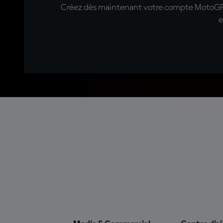
Créez dès maintenant votre compte MotoGP™ e
e