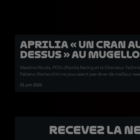
Aprilia « un cran a
dessus » au Mugello
Massimo Rivola, PDG d'Aprilia Racing et le Directeur Techn
Fabiano Sterlacchini ne pouvaient pas rêver de meilleur w
01 juin 2026
Recevez la N