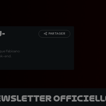
u-
PARTAGER
ique Fabioano
eek-end.
ewsletter officielle