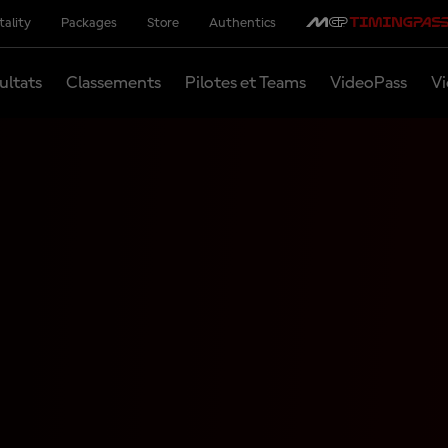
tality
Packages
Store
Authentics
ultats
Classements
Pilotes et Teams
VideoPass
Vi