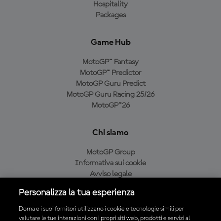
Hospitality
Packages
Game Hub
MotoGP™ Fantasy
MotoGP™ Predictor
MotoGP Guru Predict
MotoGP Guru Racing 25/26
MotoGP™26
Chi siamo
MotoGP Group
Informativa sui cookie
Avviso legale
Informativa sulla privacy
Personalizza la tua esperienza
Condizioni di acquisto
Dorna e i suoi fornitori utilizzano i cookie e tecnologie simili per
valutare le tue interazioni con i propri siti web, prodotti e servizi al