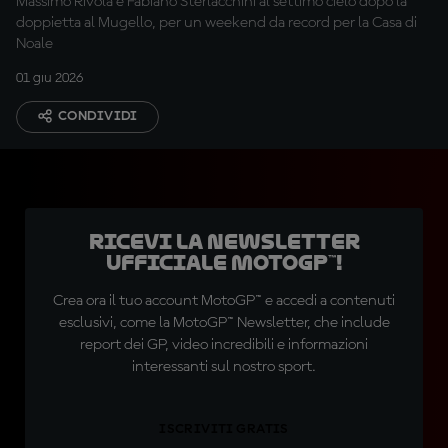
Massimo Rivola e Fabiano Sterlacchini al settimo cielo dopo la
doppietta al Mugello, per un weekend da record per la Casa di
Noale
01 giu 2026
CONDIVIDI
Ricevi la newsletter
ufficiale MotoGP™!
Crea ora il tuo account MotoGP™ e accedi a contenuti
esclusivi, come la MotoGP™ Newsletter, che include
report dei GP, video incredibili e informazioni
interessanti sul nostro sport.
ISCRIVITI GRATIS