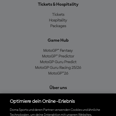
Tickets & Hospitality
Tickets
Hospitality
Packages
Game Hub
MotoGP™ Fantasy
MotoGP™ Predictor
MotoGP Guru Predict
MotoGP Guru Racing 25/26
MotoGP™26
Über uns
MotoGP Group
Optimiere dein Online-Erlebnis
Cookie-Richtlinien
Geschäftsbedingungen
Dorna Sports und deren Partner verwenden Cookies und ähnliche
Technologien, um deine Interaktion mit unseren Websites,
Datenschutzrichtlinien