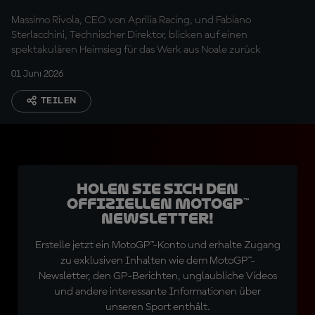
Massimo Rivola, CEO von Aprilia Racing, und Fabiano
Sterlacchini, Technischer Direktor, blicken auf einen
spektakulären Heimsieg für das Werk aus Noale zurück
01 Juni 2026
TEILEN
Holen Sie sich den
offiziellen MotoGP™
Newsletter!
Erstelle jetzt ein MotoGP™-Konto und erhalte Zugang
zu exklusiven Inhalten wie dem MotoGP™-
Newsletter, den GP-Berichten, unglaubliche Videos
und andere interessante Informationen über
unseren Sport enthält.