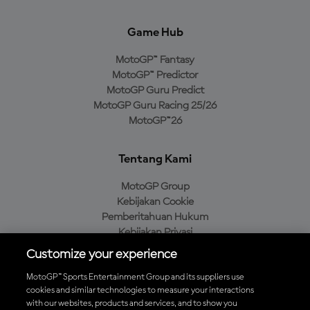
Game Hub
MotoGP™ Fantasy
MotoGP™ Predictor
MotoGP Guru Predict
MotoGP Guru Racing 25/26
MotoGP™26
Tentang Kami
MotoGP Group
Kebijakan Cookie
Pemberitahuan Hukum
Kebijakan Privasi
Kebijakan Pembelian
Customize your experience
MotoGP™ Sports Entertainment Group and its suppliers use
cookies and similar technologies to measure your interactions
with our websites, products and services, and to show you
Unduh Aplikasi Resmi MotoGP™