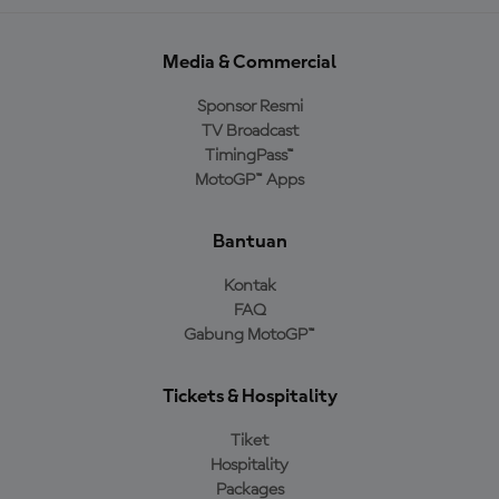
Media & Commercial
Sponsor Resmi
TV Broadcast
TimingPass™
MotoGP™ Apps
Bantuan
Kontak
FAQ
Gabung MotoGP™
Tickets & Hospitality
Tiket
Hospitality
Packages