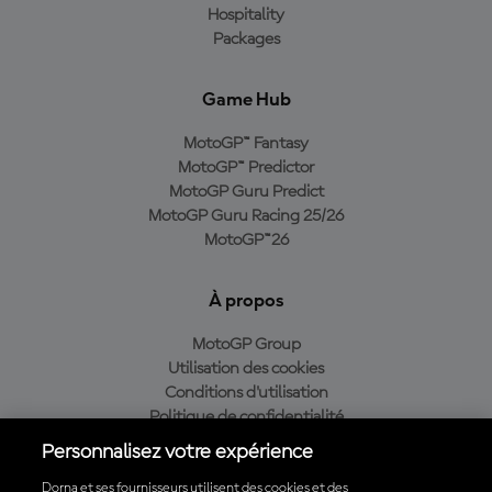
Hospitality
Packages
Game Hub
MotoGP™ Fantasy
MotoGP™ Predictor
MotoGP Guru Predict
MotoGP Guru Racing 25/26
MotoGP™26
À propos
MotoGP Group
Utilisation des cookies
Conditions d'utilisation
Politique de confidentialité
Politique d’achat
Personnalisez votre expérience
Dorna et ses fournisseurs utilisent des cookies et des