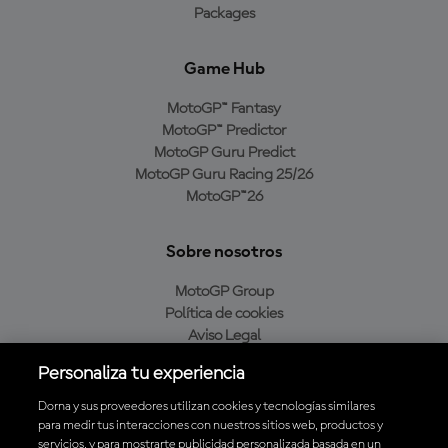
Packages
Game Hub
MotoGP™ Fantasy
MotoGP™ Predictor
MotoGP Guru Predict
MotoGP Guru Racing 25/26
MotoGP™26
Sobre nosotros
MotoGP Group
Política de cookies
Aviso Legal
Política de privacidad
Personaliza tu experiencia
Política de compra
Dorna y sus proveedores utilizan cookies y tecnologías similares
para medir tus interacciones con nuestros sitios web, productos y
servicios, y para mostrarte publicidad personalizada basada en un