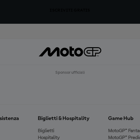
ISCRIVITI GRATIS
Sponsor ufficiali
ssistenza
Biglietti & Hospitality
Game Hub
Biglietti
MotoGP™ Fanta
Hospitality
MotoGP™ Predic