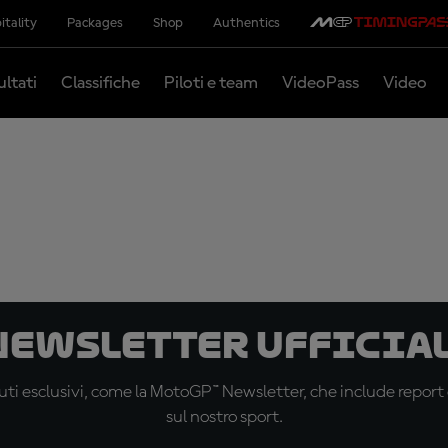
itality
Packages
Shop
Authentics
ultati
Classifiche
Piloti e team
VideoPass
Video
 newsletter ufficial
ti esclusivi, come la MotoGP™ Newsletter, che include report de
sul nostro sport.