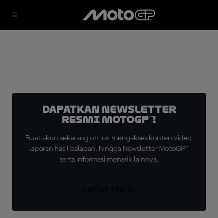
Dapatkan Newsletter
Resmi MotoGP™!
Buat akun sekarang untuk mengakses konten video,
laporan hasil balapan, hingga Newsletter MotoGP™
serta informasi menarik lainnya.
DAFTAR GRATIS