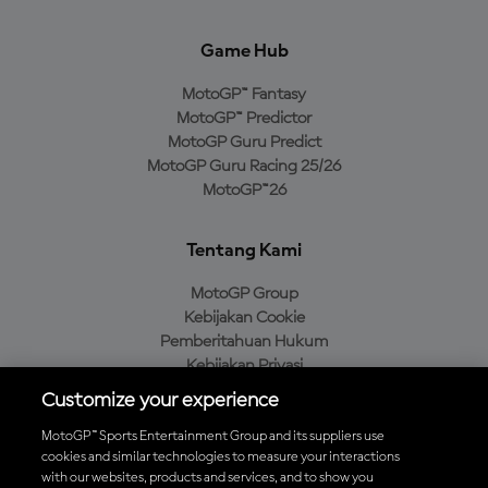
Game Hub
MotoGP™ Fantasy
MotoGP™ Predictor
MotoGP Guru Predict
MotoGP Guru Racing 25/26
MotoGP™26
Tentang Kami
MotoGP Group
Kebijakan Cookie
Pemberitahuan Hukum
Kebijakan Privasi
Kebijakan Pembelian
Customize your experience
MotoGP™ Sports Entertainment Group and its suppliers use
cookies and similar technologies to measure your interactions
with our websites, products and services, and to show you
Unduh Aplikasi Resmi MotoGP™