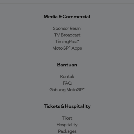
Media & Commercial
Sponsor Resmi
TV Broadcast
TimingPass™
MotoGP™ Apps
Bantuan
Kontak
FAQ
Gabung MotoGP™
Tickets & Hospitality
Tiket
Hospitality
Packages