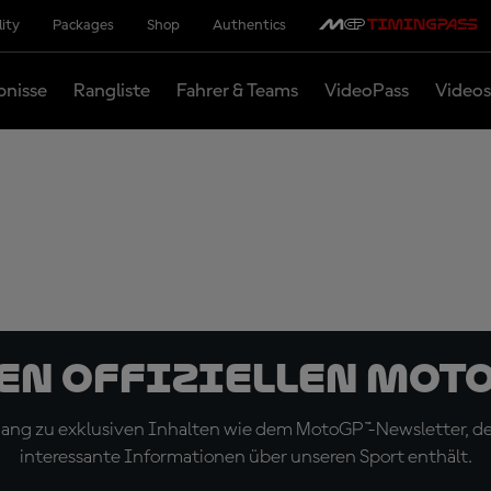
lity
Packages
Shop
Authentics
bnisse
Rangliste
Fahrer & Teams
VideoPass
Videos
den offiziellen Mot
ugang zu exklusiven Inhalten wie dem MotoGP™-Newsletter, d
interessante Informationen über unseren Sport enthält.