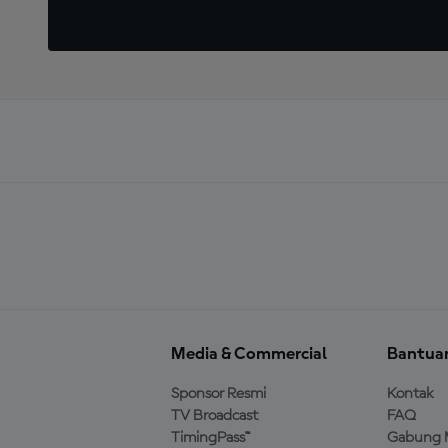
Media & Commercial
Bantua
Sponsor Resmi
Kontak
TV Broadcast
FAQ
TimingPass™
Gabung 