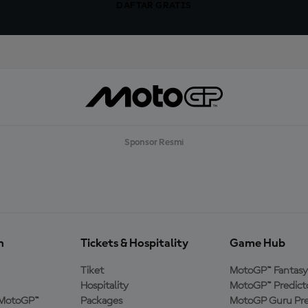
DAFTAR GRATIS
Sponsor Resmi
n
Tickets & Hospitality
Game Hub
Tiket
MotoGP™ Fantasy
Hospitality
MotoGP™ Predict
MotoGP™
Packages
MotoGP Guru Pre