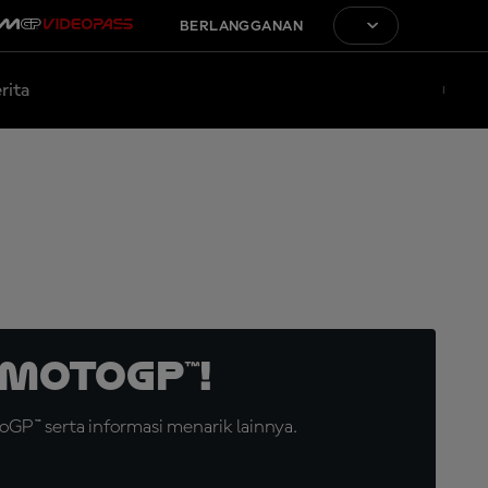
BERLANGGANAN
rita
MotoGP™!
GP™ serta informasi menarik lainnya.