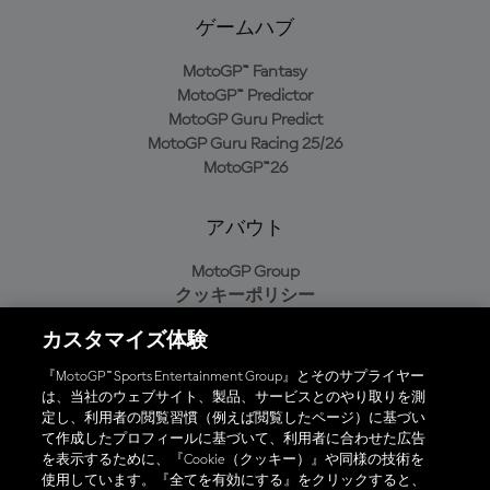
ゲームハブ
MotoGP™ Fantasy
MotoGP™ Predictor
MotoGP Guru Predict
MotoGP Guru Racing 25/26
MotoGP™26
アバウト
MotoGP Group
クッキーポリシー
利用規約
カスタマイズ体験
プライバシーポリシー
購入ポリシー
『MotoGP™ Sports Entertainment Group』とそのサプライヤー
は、当社のウェブサイト、製品、サービスとのやり取りを測
定し、利用者の閲覧習慣（例えば閲覧したページ）に基づい
て作成したプロフィールに基づいて、利用者に合わせた広告
オフィシャルアプリ
を表示するために、『Cookie（クッキー）』や同様の技術を
使用しています。『全てを有効にする』をクリックすると、