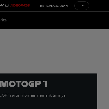
BERLANGGANAN
rita
MotoGP™!
GP™ serta informasi menarik lainnya.