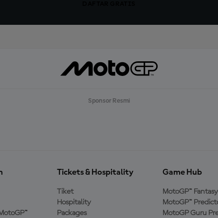
DAFTAR GRATIS
Sponsor Resmi
n
Tickets & Hospitality
Game Hub
Tiket
MotoGP™ Fantasy
Hospitality
MotoGP™ Predict
MotoGP™
Packages
MotoGP Guru Pre