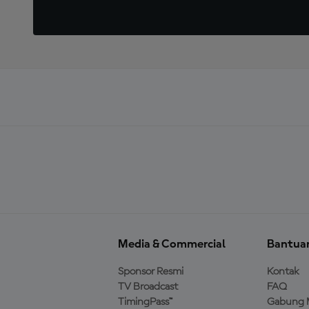
Media & Commercial
Bantua
Sponsor Resmi
Kontak
TV Broadcast
FAQ
TimingPass™
Gabung 