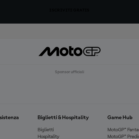
ISCRIVITI GRATIS
Sponsor ufficiali
ssistenza
Biglietti & Hospitality
Game Hub
Biglietti
MotoGP™ Fanta
Hospitality
MotoGP™ Predic