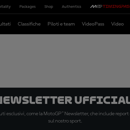
itality
Packages
Shop
Authentics
ultati
Classifiche
Piloti e team
VideoPass
Video
 newsletter ufficial
ti esclusivi, come la MotoGP™ Newsletter, che include report de
sul nostro sport.