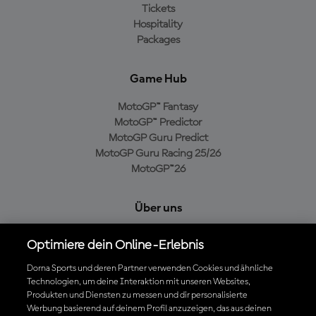
Tickets
Hospitality
Packages
Game Hub
MotoGP™ Fantasy
MotoGP™ Predictor
MotoGP Guru Predict
MotoGP Guru Racing 25/26
MotoGP™26
Über uns
MotoGP Group
Optimiere dein Online-Erlebnis
Cookie-Richtlinien
Geschäftsbedingungen
Dorna Sports und deren Partner verwenden Cookies und ähnliche
Technologien, um deine Interaktion mit unseren Websites,
Datenschutzrichtlinien
Produkten und Diensten zu messen und dir personalisierte
Kaufrichtlinie
Werbung basierend auf deinem Profil anzuzeigen, das aus deinen