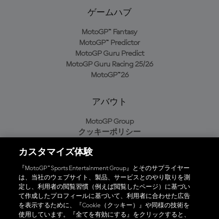
ゲームハブ
MotoGP™ Fantasy
MotoGP™ Predictor
MotoGP Guru Predict
MotoGP Guru Racing 25/26
MotoGP™26
アバウト
MotoGP Group
クッキーポリシー
利用規約
カスタマイズ体験
プライバシーポリシー
購入ポリシー
『MotoGP™ Sports Entertainment Group』とそのサプライヤー
は、当社のウェブサイト、製品、サービスとのやり取りを測
定し、利用者の閲覧習慣（例えば閲覧したページ）に基づい
て作成したプロフィールに基づいて、利用者に合わせた広告
オフィシャルアプリ
を表示するために、『Cookie（クッキー）』や同様の技術を
使用しています。『全てを有効にする』をクリックすると、