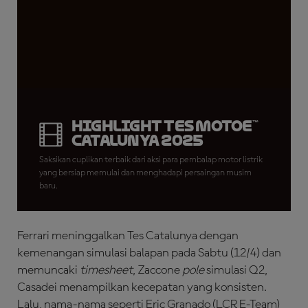
Highlight Tes MotoE™
Catalunya 2025
Saksikan cuplikan terbaik dari aksi para pembalap motor listrik
yang bersiap memulai dan menghadapi persaingan musim
baru.
Ferrari meninggalkan Tes Catalunya dengan
kemenangan simulasi balapan pada Sabtu (12/4) dan
memuncaki
timesheet
, Zaccone
pole
simulasi Q2,
Casadei menampilkan kecepatan yang konsisten.
Lalu, nama-nama seperti Eric Granado (LCR E-Team)