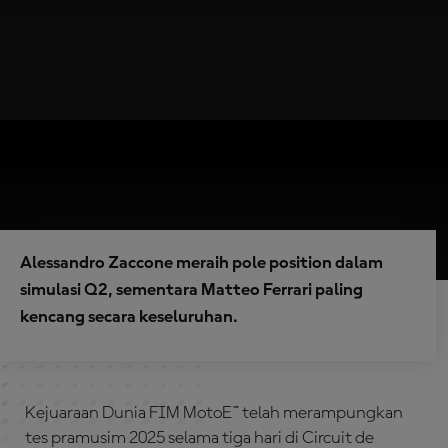
Alessandro Zaccone meraih pole position dalam
simulasi Q2, sementara Matteo Ferrari paling
kencang secara keseluruhan.
Kejuaraan Dunia FIM MotoE™ telah merampungkan
tes pramusim 2025 selama tiga hari di Circuit de