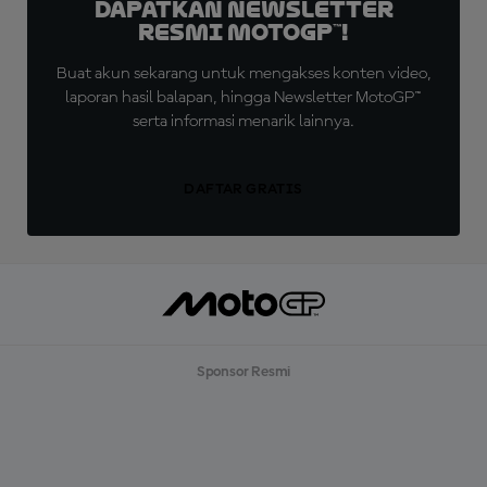
Dapatkan Newsletter
Resmi MotoGP™!
Buat akun sekarang untuk mengakses konten video,
laporan hasil balapan, hingga Newsletter MotoGP™
serta informasi menarik lainnya.
DAFTAR GRATIS
Sponsor Resmi