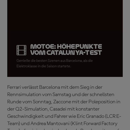
MotoE: Höhepunkte
vom Catalunya-Test
Genieße die besten Szenen aus Barcelona, als die
Elektroklasse in die Saison startete.
Ferrari verlässt Barcelona mit dem Sieg in der
Rennsimulation vom Samstag und der schnellsten
Runde vom Sonntag, Zaccone mit der Poleposition in
der Q2-Simulation, Casadei mit konstanter
Geschwindigkeit und Fahrer wie Eric Granado (LCR E-
Team) und Andrea Mantovani (Klint Forward Factory