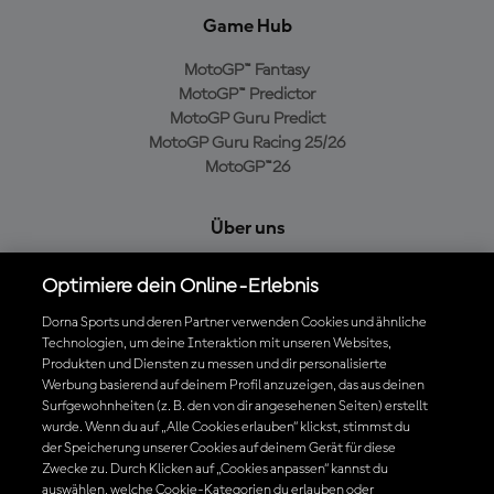
Game Hub
MotoGP™ Fantasy
MotoGP™ Predictor
MotoGP Guru Predict
MotoGP Guru Racing 25/26
MotoGP™26
Über uns
MotoGP Group
Optimiere dein Online-Erlebnis
Cookie-Richtlinien
Geschäftsbedingungen
Dorna Sports und deren Partner verwenden Cookies und ähnliche
Datenschutzrichtlinien
Technologien, um deine Interaktion mit unseren Websites,
Produkten und Diensten zu messen und dir personalisierte
Kaufrichtlinie
Werbung basierend auf deinem Profil anzuzeigen, das aus deinen
Surfgewohnheiten (z. B. den von dir angesehenen Seiten) erstellt
wurde. Wenn du auf „Alle Cookies erlauben“ klickst, stimmst du
der Speicherung unserer Cookies auf deinem Gerät für diese
Die offizielle MotoGP™ App herunterladen
Zwecke zu. Durch Klicken auf „Cookies anpassen“ kannst du
auswählen, welche Cookie-Kategorien du erlauben oder