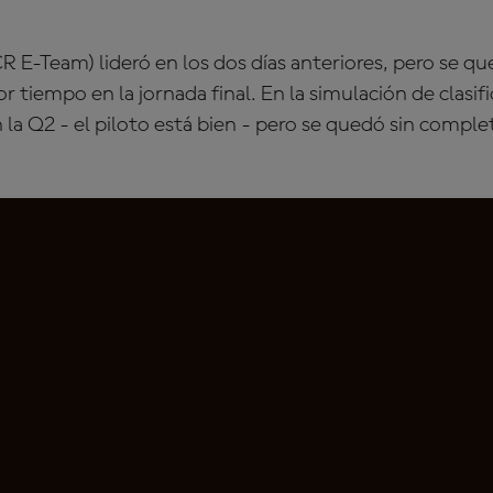
R E-Team) lideró en los dos días anteriores, pero se qu
 tiempo en la jornada final. En la simulación de clasific
n la Q2 - el piloto está bien - pero se quedó sin comple