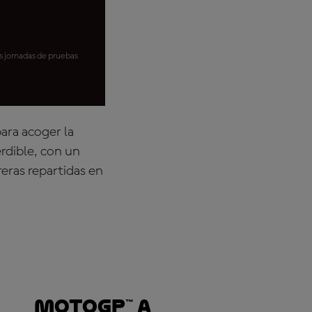
es jornadas de pruebas
ara acoger la
rdible, con un
eras repartidas en
MotoGP™ a