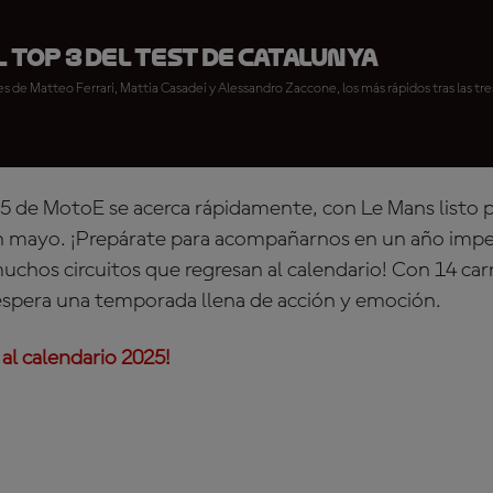
l Top 3 del Test de Catalunya
s de Matteo Ferrari, Mattia Casadei y Alessandro Zaccone, los más rápidos tras las tr
 de MotoE se acerca rápidamente, con Le Mans listo p
n mayo. ¡Prepárate para acompañarnos en un año impe
chos circuitos que regresan al calendario! Con 14 carr
 espera una temporada llena de acción y emoción.
 al calendario 2025!