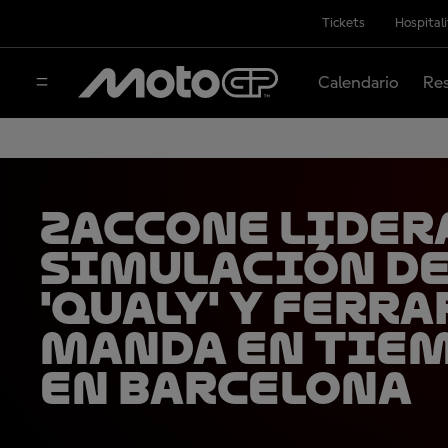
Tickets
Hospital
Calendario
Res
Zaccone lider
simulación d
'qualy' y Ferra
manda en tie
en Barcelona