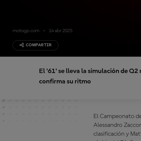
motogp.com
14 abr 2025
COMPARTIR
El '61' se lleva la simulación de Q
confirma su ritmo
El Campeonato del
Alessandro Zaccon
clasificación y Ma