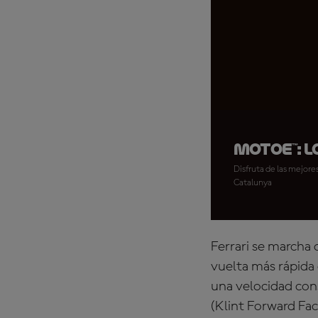
MotoE™: L
Disfruta de las mejores
Catalunya
Ferrari se marcha 
vuelta más rápida 
una velocidad con
(Klint Forward Fa