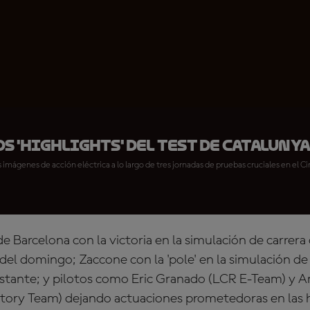
os 'highlights' del Test de Cataluny
 imágenes de acción eléctrica a lo largo de tres jornadas de pruebas cruciales en el C
de Barcelona con la victoria en la simulación de carrera 
del domingo; Zaccone con la 'pole' en la simulación d
stante; y pilotos como Eric Granado (LCR E-Team) y 
ctory Team) dejando actuaciones prometedoras en las 