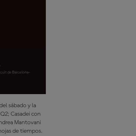
a
ircuit de Barcelona-
del sábado y la
e Q2; Casadei con
Andrea Mantovani
hojas de tiempos.