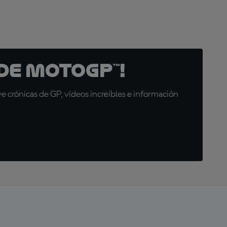
de MotoGP™!
 crónicas de GP, vídeos increíbles e información