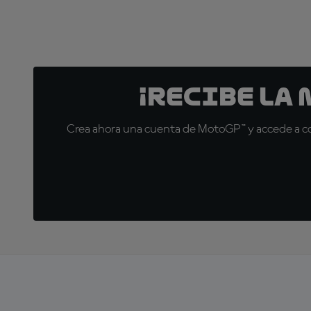
¡Recibe la
Crea ahora una cuenta de MotoGP™ y accede a con