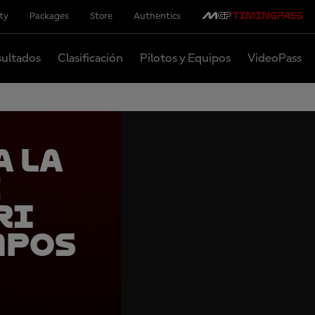
ity
Packages
Store
Authentics
ultados
Clasificación
Pilotos y Equipos
VideoPass
a la
e
ri
mpos