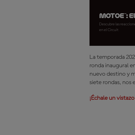
MotoE™: E
Descubre las reaccione
en el Circuit
La temporada 2025
ronda inaugural e
nuevo destino y mu
siete rondas, nos
¡Échale un vistazo