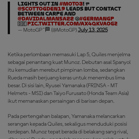
LIGHTS OUT IN
#Moto3
! 🚥
@ScottOgden19
leads but CONTACT
between Carpe and
@DavidAlmansa22
🫢
#GermanGP
🇩🇪
pic.twitter.com/Ax4QKVA0Gz
— MotoGP™🏁 (@MotoGP)
July 13, 2025
Ketika perlombaan memasuki Lap 5, Quiles menjelma
sebagai penantang kuat Munoz. Debutan asal Spanyol
itu kemudian merebut pimpinan lomba, sedangkan
Rueda masih berjuang keras untuk menembus lima
besar. Di sisi lain, Ryusei Yamanaka (FRINSA - MT
Helmets - MSI) dan Taiyo Furusato (Honda Team Asia)
ikut memanaskan persaingan di barisan depan.
Pada pertengahan balapan, Yamanaka melancarkan
serangan kepada Quiles, sekaligus menduduki posisi
terdepan. Munoz tepat berada di belakang sang rival,