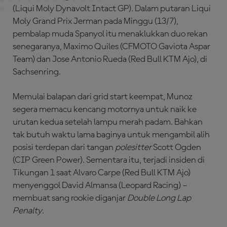
(Liqui Moly Dynavolt Intact GP). Dalam putaran Liqui
Moly Grand Prix Jerman pada Minggu (13/7),
pembalap muda Spanyol itu menaklukkan duo rekan
senegaranya, Maximo Quiles (CFMOTO Gaviota Aspar
Team) dan Jose Antonio Rueda (Red Bull KTM Ajo), di
Sachsenring.
Memulai balapan dari grid start keempat, Munoz
segera memacu kencang motornya untuk naik ke
urutan kedua setelah lampu merah padam. Bahkan
tak butuh waktu lama baginya untuk mengambil alih
posisi terdepan dari tangan
polesitter
Scott Ogden
(CIP Green Power). Sementara itu, terjadi insiden di
Tikungan 1 saat Alvaro Carpe (Red Bull KTM Ajo)
menyenggol David Almansa (Leopard Racing) –
membuat sang rookie diganjar
Double Long Lap
Penalty
.