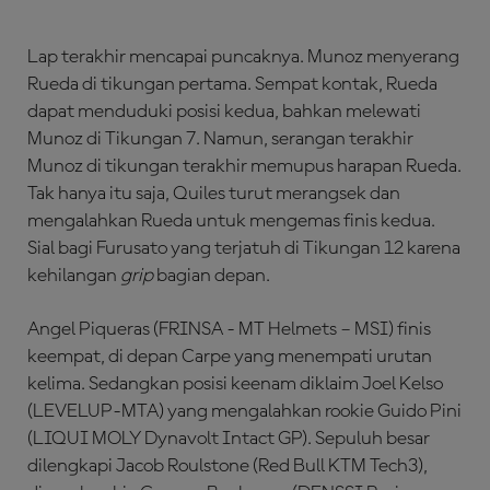
Lap terakhir mencapai puncaknya. Munoz menyerang
Rueda di tikungan pertama. Sempat kontak, Rueda
dapat menduduki posisi kedua, bahkan melewati
Munoz di Tikungan 7. Namun, serangan terakhir
Munoz di tikungan terakhir memupus harapan Rueda.
Tak hanya itu saja, Quiles turut merangsek dan
mengalahkan Rueda untuk mengemas finis kedua.
Sial bagi Furusato yang terjatuh di Tikungan 12 karena
kehilangan
grip
bagian depan.
Angel Piqueras (FRINSA - MT Helmets – MSI) finis
keempat, di depan Carpe yang menempati urutan
kelima. Sedangkan posisi keenam diklaim Joel Kelso
(LEVELUP-MTA) yang mengalahkan rookie Guido Pini
(LIQUI MOLY Dynavolt Intact GP). Sepuluh besar
dilengkapi Jacob Roulstone (Red Bull KTM Tech3),