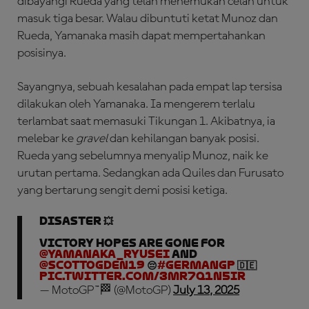
dibayangi Rueda yang telah menemukan celah untuk
masuk tiga besar. Walau dibuntuti ketat Munoz dan
Rueda, Yamanaka masih dapat mempertahankan
posisinya.
Sayangnya, sebuah kesalahan pada empat lap tersisa
dilakukan oleh Yamanaka. Ia mengerem terlalu
terlambat saat memasuki Tikungan 1. Akibatnya, ia
melebar ke
gravel
dan kehilangan banyak posisi.
Rueda yang sebelumnya menyalip Munoz, naik ke
urutan pertama. Sedangkan ada Quiles dan Furusato
yang bertarung sengit demi posisi ketiga.
DISASTER 💥
Victory hopes are gone for
@yamanaka_ryusei
and
@ScottOgden19
😔
#GermanGP
🇩🇪
pic.twitter.com/3Mr7Q1N5IR
— MotoGP™🏁 (@MotoGP)
July 13, 2025