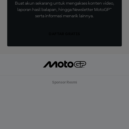
Buat akun sekarang untuk mengakses konten video,
laporan hasil balapan, hingga Newsletter MotoGP™
serta informasi menarik lainnya.
DAFTAR GRATIS
Sponsor Resmi