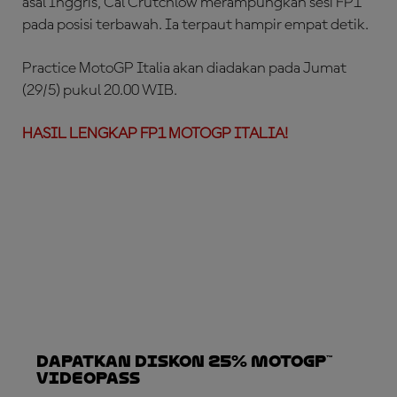
asal Inggris, Cal Crutchlow merampungkan sesi FP1
pada posisi terbawah. Ia terpaut hampir empat detik.
Practice MotoGP Italia akan diadakan pada Jumat
(29/5) pukul 20.00 WIB.
HASIL LENGKAP FP1 MOTOGP ITALIA!
Dapatkan Diskon 25% MotoGP™
VideoPass