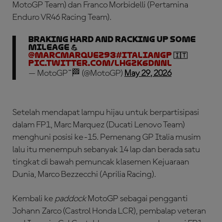
MotoGP Team) dan Franco Morbidelli (Pertamina
Enduro VR46 Racing Team).
Braking hard and racking up some
mileage 💪
@marcmarquez93
#ItalianGP
🇮🇹
pic.twitter.com/LhGzk6DNnl
— MotoGP™🏁 (@MotoGP)
May 29, 2026
Setelah mendapat lampu hijau untuk berpartisipasi
dalam FP1, Marc Marquez (Ducati Lenovo Team)
menghuni posisi ke-15. Pemenang GP Italia musim
lalu itu menempuh sebanyak 14 lap dan berada satu
tingkat di bawah pemuncak klasemen Kejuaraan
Dunia, Marco Bezzecchi (Aprilia Racing).
Kembali ke
paddock
MotoGP sebagai pengganti
Johann Zarco (Castrol Honda LCR), pembalap veteran