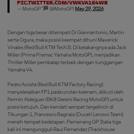
pic.twitter.com/vwkVa1E4W8
— MotoGP™🏁 (@MotoGP)
May 29, 2026
Dengan tiga besar ditempati Di Giannantonio, Martin
serta Ogura, maka posisi keempat dihuni Maverick
Vinales (Red Bull KTM Tech3). Di belakangnya ada Jack
Miller (Prima Pramac Yamaha MotoGP), menjadikan
Thriller Miller pembalap terbaik dengan tunggangan
Yamaha V4.
Pedro Acosta (Red Bull KTM Factory Racing)
menyelesaikan FP1 pada urutan keenam, diikuti oleh
Fermin Aldeguer (BK8 Gresini Racing MotoGP) untuk
posisi ketujuh. Dan kendati sempat tergelincir di
Tikungan 1, Francesco Bagnaia (Ducati Lenovo Team)
meraih tempat kedelapan. Pemenang GP Italia tiga
kali ini mengungguli Raul Fernandez (Trackhouse