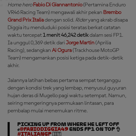
Home hero
Fabio Di Giannantonio
(Pertamina Enduro
VR46 Racing Team) mengawali akhir pekan
Brembo
Grand Prix Italia
dengan solid.
Rider
yang akrab disapa
Diggia itu menduduki posisi teratas berkat catatan
waktu tercepat
1 menit 46,242 detik
dalam sesi FP1.
Ia unggul 0,369 detik dari
Jorge Martin
(Aprilia
Racing), sedangkan
Ai Ogura
(Trackhouse MotoGP
Team) mengamankan posisi ketiga pada detik-detik
akhir.
Jalannya latihan bebas pertama sempat terganggu
dengan kondisi trek yang lembap, menyusul guyuran
hujan deras di Mugello pagi waktu setempat. Namun,
seiring mengeringnya permukaan lintasan, para
pembalap mulai menemukan ritme.
Picking up from where he left off
✊
@FabioDiggia49
ends FP1 on top 👌
#ItalianGP
🇮🇹