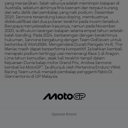
yang menjanjikan. Salah satunya adalah memimpin balapan di
Australia, sebelum akhirnya finis keenam dan terpaut kurang
dari satu detik dari pembalap yang naik podium. Desember
2019, Iannone tersandung kasus doping, membuatnya
didiskualifikasi dari dua putaran terakhir pada musim tersebut.
Berupaya menyelesaikan kasusnya, namun pada November
2020, ia dihukum larangan balapan selama empat tahun setelah
kalah banding. Pada 2024, berbarengan dengan berakhirnya
hukuman, Iannone bergabung dengan Team GoEleven untuk
berlomba di WorldSBK. Mengendarai Ducati Panigale V4 R, The
Maniac masih dapat berperforma kompetitif. Ia bahkan kembali
menapaki podium tertinggi usai memenangi Race 1 di Aragon.
Lima tahun kemudian, sejak kali terakhir tampil dalam
Kejuaraan Dunia balap motor Grand Prix, Andrea Iannone
kembali ke MotoGP™. Ia ditunjuk oleh Pertamina Enduro VR46
Racing Team untuk menjadi pembalap pengganti Fabio Di
Giannantonio di GP Malaysia.
Sponsor Resmi