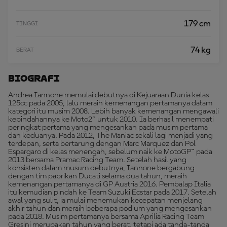
179 cm
TINGGI
74 kg
BERAT
Biografi
Andrea Iannone memulai debutnya di Kejuaraan Dunia kelas
125cc pada 2005, lalu meraih kemenangan pertamanya dałam
kategori itu musim 2008. Lebih banyak kemenangan mengawali
kepindahannya ke Moto2™ untuk 2010. Ia berhasil menempati
peringkat pertama yang mengesankan pada musim pertama
dan keduanya. Pada 2012, The Maniac sekali lagi menjadi yang
terdepan, serta bertarung dengan Marc Marquez dan Pol
Espargaro di kelas menengah, sebelum naik ke MotoGP™ pada
2013 bersama Pramac Racing Team. Setelah hasil yang
konsisten dalam musum debutnya, Iannone bergabung
dengan tim pabrikan Ducati selama dua tahun, meraih
kemenangan pertamanya di GP Austria 2016. Pembalap Italia
itu kemudian pindah ke Team Suzuki Ecstar pada 2017. Setelah
awal yang sulit, ia mulai menemukan kecepatan menjelang
akhir tahun dan meraih beberapa podium yang mengesankan
pada 2018. Musim pertamanya bersama Aprilia Racing Team
Gresini merupakan tahun yang berat, tetapi ada tanda-tanda