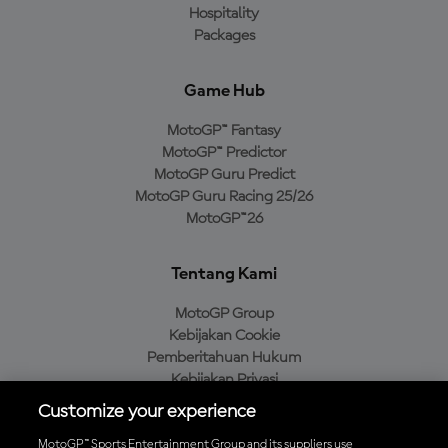
Hospitality
Packages
Game Hub
MotoGP™ Fantasy
MotoGP™ Predictor
MotoGP Guru Predict
MotoGP Guru Racing 25/26
MotoGP™26
Tentang Kami
MotoGP Group
Kebijakan Cookie
Pemberitahuan Hukum
Kebijakan Privasi
Kebijakan Pembelian
Customize your experience
MotoGP™ Sports Entertainment Group and its suppliers use