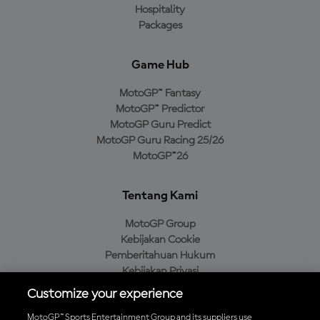
Hospitality
Packages
Game Hub
MotoGP™ Fantasy
MotoGP™ Predictor
MotoGP Guru Predict
MotoGP Guru Racing 25/26
MotoGP™26
Tentang Kami
MotoGP Group
Kebijakan Cookie
Pemberitahuan Hukum
Kebijakan Privasi
Kebijakan Pembelian
Customize your experience
MotoGP™ Sports Entertainment Group and its suppliers use