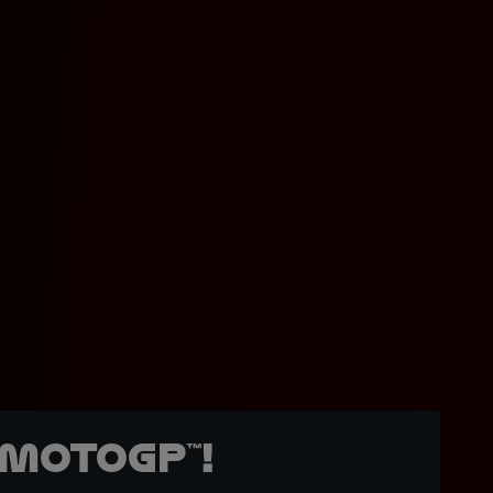
MotoGP™!