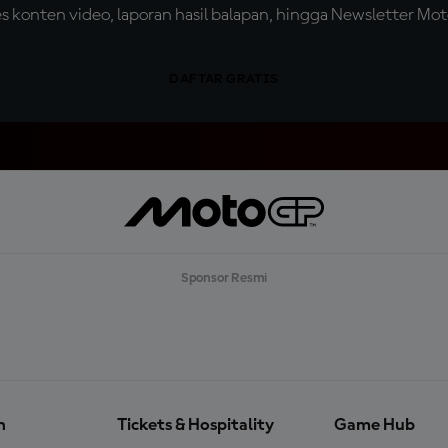
konten video, laporan hasil balapan, hingga Newsletter Moto
DAFTAR GRATIS
Sponsor Resmi
n
Tickets & Hospitality
Game Hub