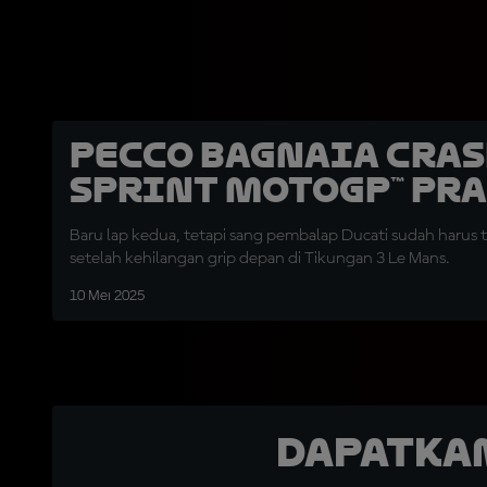
Pecco Bagnaia Cras
Sprint MotoGP™ Pr
Baru lap kedua, tetapi sang pembalap Ducati sudah harus te
setelah kehilangan grip depan di Tikungan 3 Le Mans.
10 Mei 2025
Dapatka