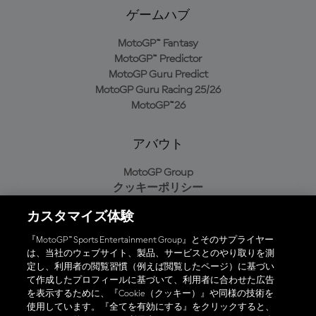
ゲームハブ
MotoGP™ Fantasy
MotoGP™ Predictor
MotoGP Guru Predict
MotoGP Guru Racing 25/26
MotoGP™26
アバウト
MotoGP Group
クッキーポリシー
利用規約
カスタマイズ体験
プライバシーポリシー
購入ポリシー
『MotoGP™ Sports Entertainment Group』とそのサプライヤー
は、当社のウェブサイト、製品、サービスとのやり取りを測
定し、利用者の閲覧習慣（例えば閲覧したページ）に基づい
て作成したプロフィールに基づいて、利用者に合わせた広告
オフィシャルアプリ
を表示するために、『Cookie（クッキー）』や同様の技術を
使用しています。『全てを有効にする』をクリックすると、