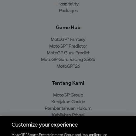
Hospitality
Packages
Game Hub
MotoGP™ Fantasy
MotoGP™ Predictor
MotoGP Guru Predict
MotoGP Guru Racing 25/26
MotoGP™26
Tentang Kami
MotoGP Group
Kebijakan Cookie
Pemberitahuan Hukum
Kebijakan Privasi
Kebijakan Pembelian
Customize your experience
MotoGP™ Sports Entertainment Group and its suppliers use