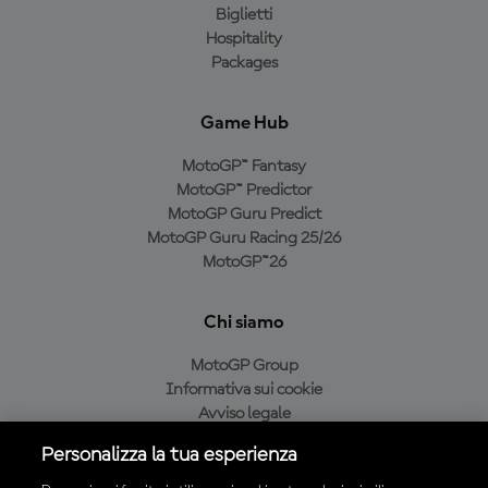
Biglietti
Hospitality
Packages
Game Hub
MotoGP™ Fantasy
MotoGP™ Predictor
MotoGP Guru Predict
MotoGP Guru Racing 25/26
MotoGP™26
Chi siamo
MotoGP Group
Informativa sui cookie
Avviso legale
Informativa sulla privacy
Personalizza la tua esperienza
Condizioni di acquisto