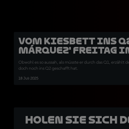
Vom Kiesbett ins Q2
Márquez' Freitag i
Obwohl es so aussah, als müsste er durch das Q1, erzählt de
doch noch ins Q2 geschafft hat.
18 Juli 2025
Holen Sie sich 