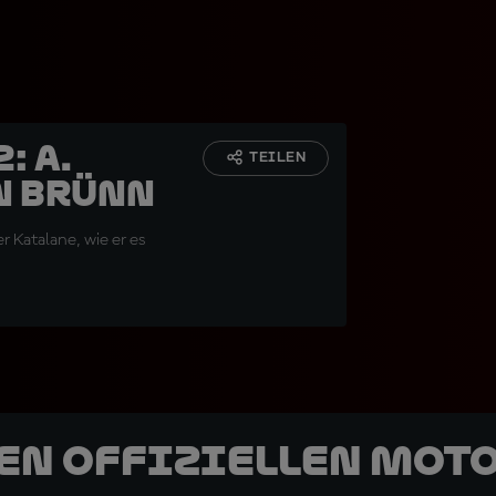
: A.
TEILEN
n Brünn
r Katalane, wie er es
den offiziellen Mot