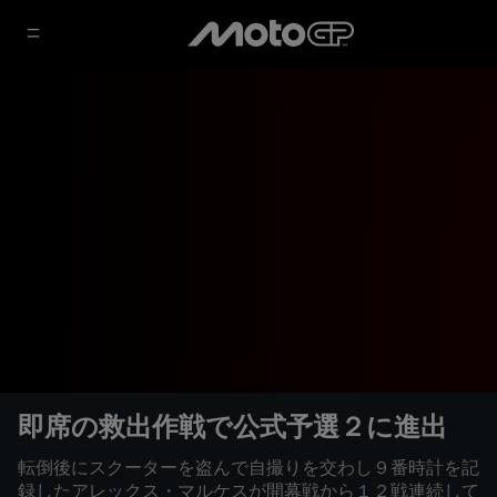
即席の救出作戦で公式予選２に進出
転倒後にスクーターを盗んで自撮りを交わし９番時計を記
録したアレックス・マルケスが開幕戦から１２戦連続して