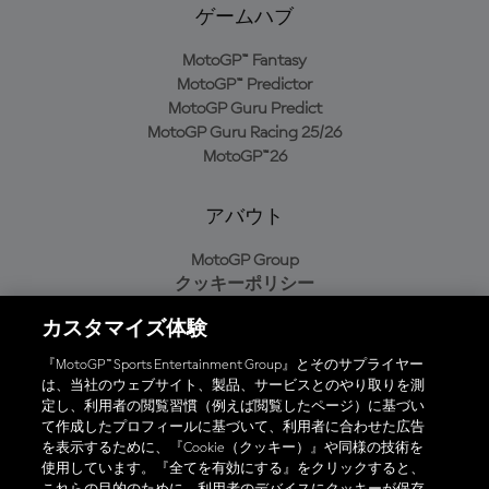
ゲームハブ
MotoGP™ Fantasy
MotoGP™ Predictor
MotoGP Guru Predict
MotoGP Guru Racing 25/26
MotoGP™26
アバウト
MotoGP Group
クッキーポリシー
利用規約
カスタマイズ体験
プライバシーポリシー
購入ポリシー
『MotoGP™ Sports Entertainment Group』とそのサプライヤー
は、当社のウェブサイト、製品、サービスとのやり取りを測
定し、利用者の閲覧習慣（例えば閲覧したページ）に基づい
て作成したプロフィールに基づいて、利用者に合わせた広告
オフィシャルアプリ
を表示するために、『Cookie（クッキー）』や同様の技術を
使用しています。『全てを有効にする』をクリックすると、