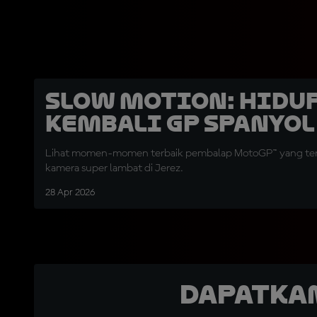
SLOW MOTION: Hidu
Kembali GP Spanyol
Lihat momen-momen terbaik pembalap MotoGP™ yang te
kamera super lambat di Jerez.
28 Apr 2026
Dapatka