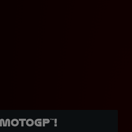
MotoGP™!