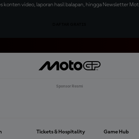
konten video, laporan hasil balapan, hingga Newsletter Moto
DAFTAR GRATIS
Sponsor Resmi
n
Tickets & Hospitality
Game Hub