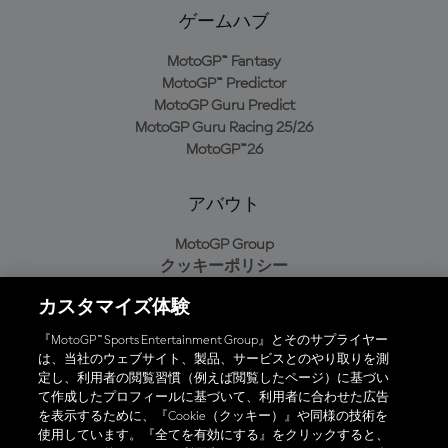
ゲームハブ
MotoGP™ Fantasy
MotoGP™ Predictor
MotoGP Guru Predict
MotoGP Guru Racing 25/26
MotoGP™26
アバウト
MotoGP Group
クッキーポリシー
利用規約
カスタマイズ体験
プライバシーポリシー
購入ポリシー
『MotoGP™ Sports Entertainment Group』とそのサプライヤー
は、当社のウェブサイト、製品、サービスとのやり取りを測
定し、利用者の閲覧習慣（例えば閲覧したページ）に基づい
て作成したプロフィールに基づいて、利用者に合わせた広告
オフィシャルアプリ
を表示するために、『Cookie（クッキー）』や同様の技術を
使用しています。『全てを有効にする』をクリックすると、