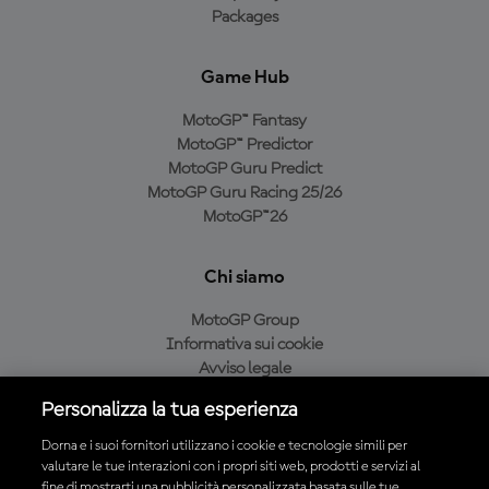
Packages
Game Hub
MotoGP™ Fantasy
MotoGP™ Predictor
MotoGP Guru Predict
MotoGP Guru Racing 25/26
MotoGP™26
Chi siamo
MotoGP Group
Informativa sui cookie
Avviso legale
Informativa sulla privacy
Personalizza la tua esperienza
Condizioni di acquisto
Dorna e i suoi fornitori utilizzano i cookie e tecnologie simili per
valutare le tue interazioni con i propri siti web, prodotti e servizi al
fine di mostrarti una pubblicità personalizzata basata sulle tue