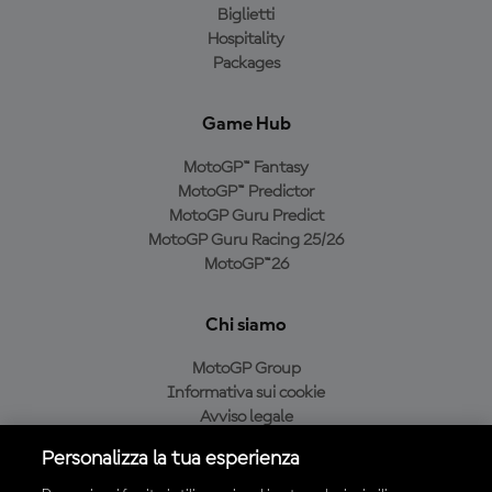
Biglietti
Hospitality
Packages
Game Hub
MotoGP™ Fantasy
MotoGP™ Predictor
MotoGP Guru Predict
MotoGP Guru Racing 25/26
MotoGP™26
Chi siamo
MotoGP Group
Informativa sui cookie
Avviso legale
Informativa sulla privacy
Personalizza la tua esperienza
Condizioni di acquisto