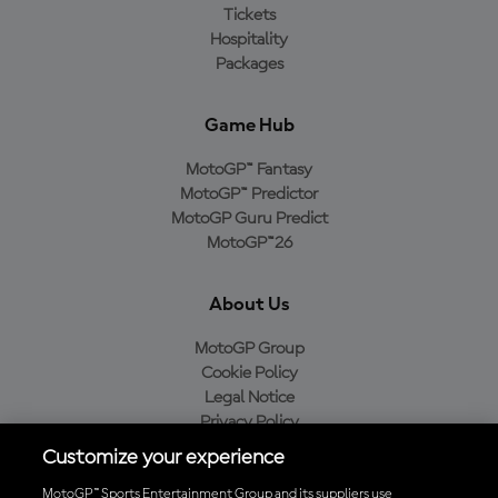
Tickets
Hospitality
Packages
Game Hub
MotoGP™ Fantasy
MotoGP™ Predictor
MotoGP Guru Predict
MotoGP™26
About Us
MotoGP Group
Cookie Policy
Legal Notice
Privacy Policy
Purchase Policy
Customize your experience
MotoGP™ Sports Entertainment Group and its suppliers use