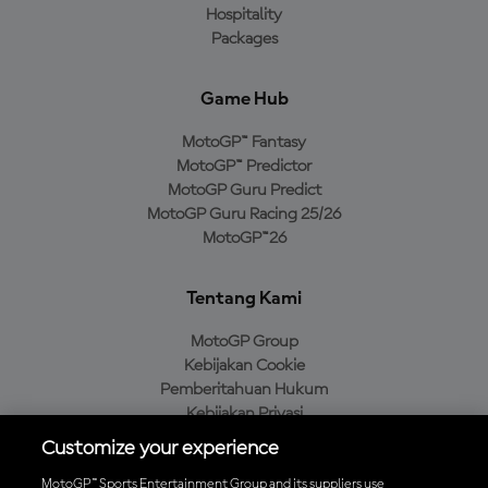
Hospitality
Packages
Game Hub
MotoGP™ Fantasy
MotoGP™ Predictor
MotoGP Guru Predict
MotoGP Guru Racing 25/26
MotoGP™26
Tentang Kami
MotoGP Group
Kebijakan Cookie
Pemberitahuan Hukum
Kebijakan Privasi
Kebijakan Pembelian
Customize your experience
MotoGP™ Sports Entertainment Group and its suppliers use