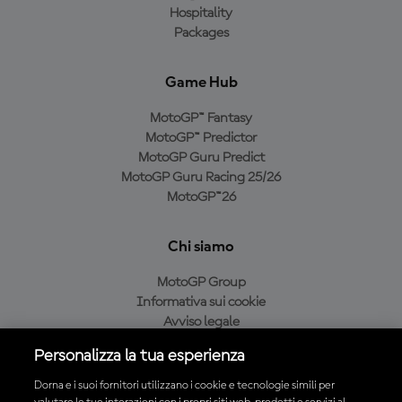
Hospitality
Packages
Game Hub
MotoGP™ Fantasy
MotoGP™ Predictor
MotoGP Guru Predict
MotoGP Guru Racing 25/26
MotoGP™26
Chi siamo
MotoGP Group
Informativa sui cookie
Avviso legale
Informativa sulla privacy
Personalizza la tua esperienza
Condizioni di acquisto
Dorna e i suoi fornitori utilizzano i cookie e tecnologie simili per