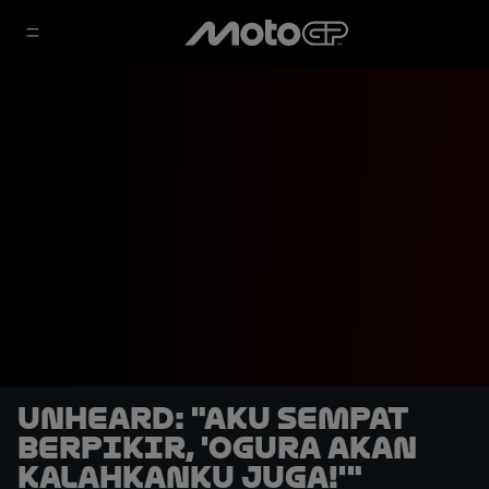
UNHEARD: "Aku Sempat
Berpikir, 'Ogura Akan
Kalahkanku Juga!'"