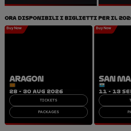
Ora Disponibili I Biglietti Per Il 202
Buy Now
Buy Now
ARAGON
SAN M
28 - 30 AUG 2026
11 - 13 S
TICKETS
PACKAGES
P