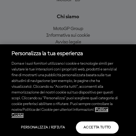
MotoGP™26
Chi siamo
MotoGP Group
Informativa sui cookie
Avviso legale
Informativa sulla privacy
Personalizza la tua esperienza
Condizioni di acquisto
Dorna e i suoi fornitori utilizzano i cookie e tecnologie simili per
valutare le tue interazioni con i propri siti web, prodotti e servizi al
fine di mostrarti una pubblicità personalizzata basata sulle tue
Scarica l'app ufficiale MotoGP™
abitudini di navigazione (per esempio, le pagine che ha
visualizzato). Cliccando su "Accetta tutti", acconsenti alla
memorizzazione dei nostri cookie sul tuo dispositivo per questi
scopi. Cliccando su "Personalizza" puoi scegliere quali categorie di
cookie preferisci abilitare o rifiutare. Puoi sempre controllare la
nostra Politica dei Cookie per ulteriori informazioni
Politica
© 2026 MotoGP Sports Entertainment Group. Tutti i diritti riservati.
Cookie
Tutti i marchi sono di proprietà dei rispettivi proprietari.
PERSONALIZZA / RIFIUTA
ACCETTA TUTTO