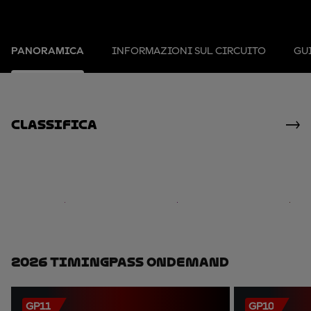
PANORAMICA
INFORMAZIONI SUL CIRCUITO
GUI
Classifica
2026 TimingPass OnDemand
GP11
GP10