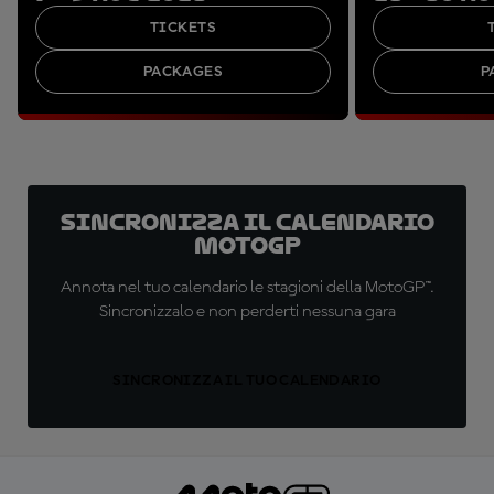
TICKETS
PACKAGES
P
Sincronizza il calendario
MotoGP
Annota nel tuo calendario le stagioni della MotoGP™.
Sincronizzalo e non perderti nessuna gara
SINCRONIZZA IL TUO CALENDARIO