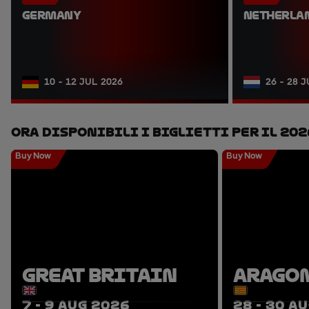
GERMANY
NETHERLA
10 - 12 JUL 2026
26 - 28 
Ora Disponibili I Biglietti Per Il 202
Buy Now
Buy Now
GREAT BRITAIN
ARAGO
7 - 9 AUG 2026
28 - 30 A