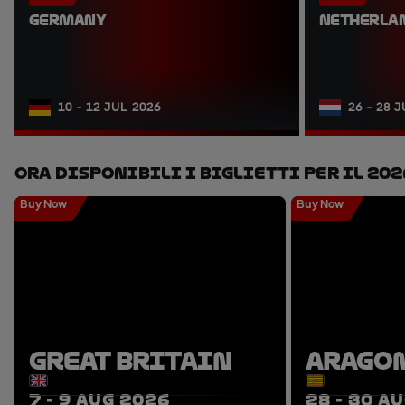
GERMANY
NETHERLA
10 - 12 JUL 2026
26 - 28 
Ora Disponibili I Biglietti Per Il 202
Buy Now
Buy Now
GREAT BRITAIN
ARAGO
7 - 9 AUG 2026
28 - 30 A