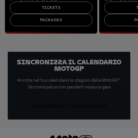
TICKETS
PACKAGES
P
Sincronizza il calendario
MotoGP
Annota nel tuo calendario le stagioni della MotoGP™.
Sincronizzalo e non perderti nessuna gara
SINCRONIZZA IL TUO CALENDARIO