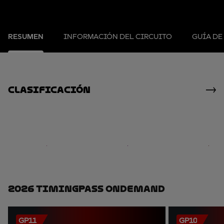
RESUMEN
INFORMACIÓN DEL CIRCUITO
GUÍA DE
clasificación
2026 TimingPass OnDemand
GP11
GP10