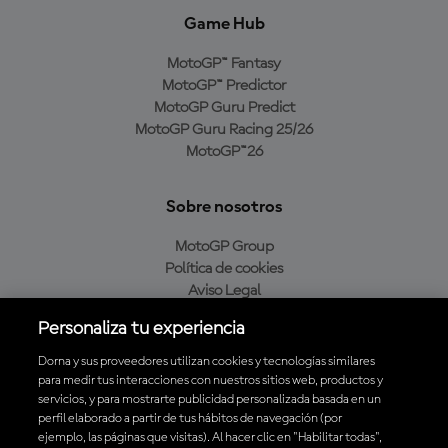
Game Hub
MotoGP™ Fantasy
MotoGP™ Predictor
MotoGP Guru Predict
MotoGP Guru Racing 25/26
MotoGP™26
Sobre nosotros
MotoGP Group
Política de cookies
Aviso Legal
Política de privacidad
Personaliza tu experiencia
Política de compra
Dorna y sus proveedores utilizan cookies y tecnologías similares
para medir tus interacciones con nuestros sitios web, productos y
servicios, y para mostrarte publicidad personalizada basada en un
Descarga la aplicación oficial de MotoGP™
perfil elaborado a partir de tus hábitos de navegación (por
ejemplo, las páginas que visitas). Al hacer clic en "Habilitar todas",