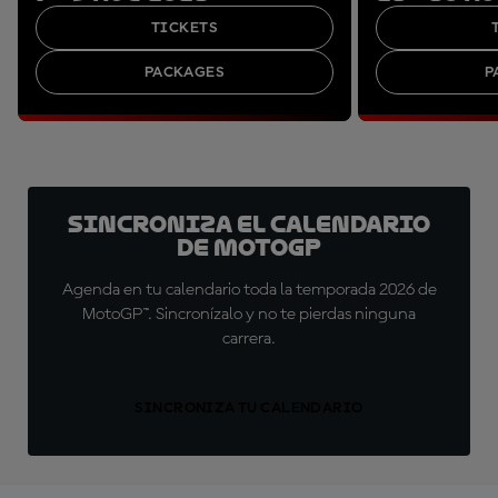
TICKETS
PACKAGES
P
Sincroniza el calendario
de MotoGP
Agenda en tu calendario toda la temporada 2026 de
MotoGP™. Sincronízalo y no te pierdas ninguna
carrera.
SINCRONIZA TU CALENDARIO