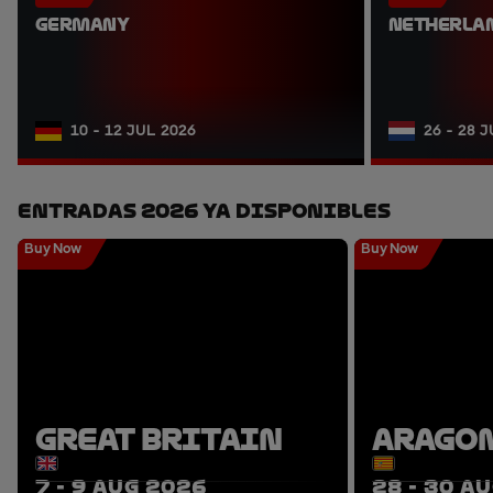
GERMANY
NETHERLA
10 - 12 JUL 2026
26 - 28 
Entradas 2026 Ya Disponibles
Buy Now
Buy Now
GREAT BRITAIN
ARAGO
7 - 9 AUG 2026
28 - 30 A