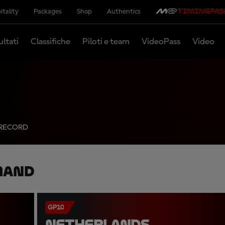
itality
Packages
Shop
Authentics
ultati
Classifiche
Piloti e team
VideoPass
Video
RECORD
mand
GP10
NETHERLANDS