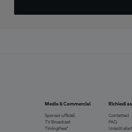
Media & Commercial
Richiedi a
Sponsor ufficiali
Contattaci
TV Broadcast
FAQ
TimingPass™
Unisciti all