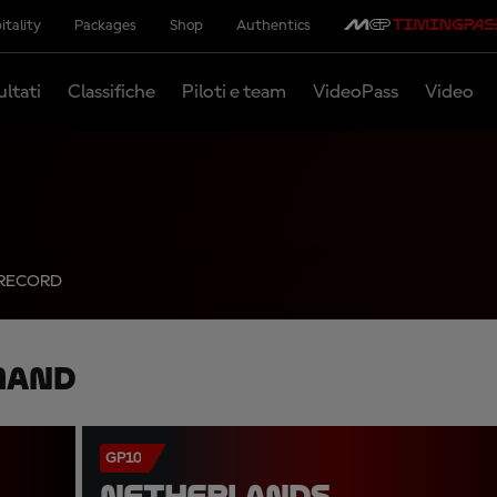
itality
Packages
Shop
Authentics
ultati
Classifiche
Piloti e team
VideoPass
Video
RECORD
mand
GP10
NETHERLANDS