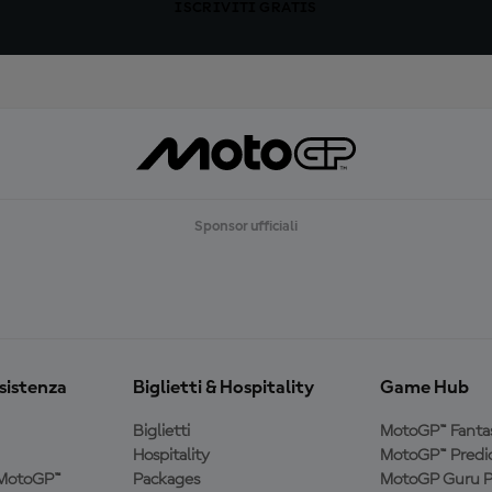
ISCRIVITI GRATIS
Sponsor ufficiali
ssistenza
Biglietti & Hospitality
Game Hub
Biglietti
MotoGP™ Fanta
Hospitality
MotoGP™ Predic
a MotoGP™
Packages
MotoGP Guru P