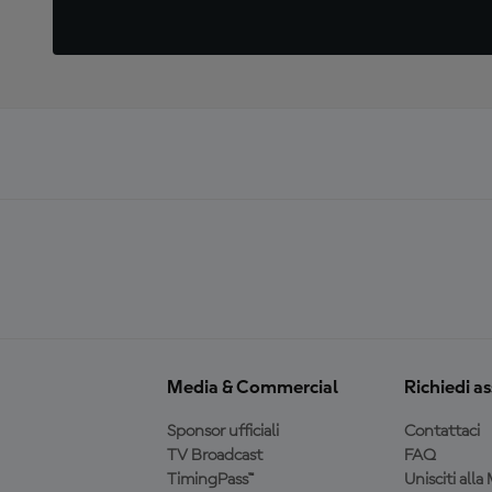
Media & Commercial
Richiedi a
Sponsor ufficiali
Contattaci
TV Broadcast
FAQ
TimingPass™
Unisciti all