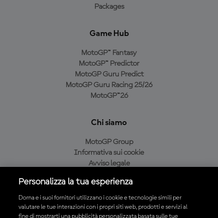
Packages
Game Hub
MotoGP™ Fantasy
MotoGP™ Predictor
MotoGP Guru Predict
MotoGP Guru Racing 25/26
MotoGP™26
Chi siamo
MotoGP Group
Informativa sui cookie
Avviso legale
Informativa sulla privacy
Personalizza la tua esperienza
Condizioni di acquisto
Dorna e i suoi fornitori utilizzano i cookie e tecnologie simili per
valutare le tue interazioni con i propri siti web, prodotti e servizi al
fine di mostrarti una pubblicità personalizzata basata sulle tue