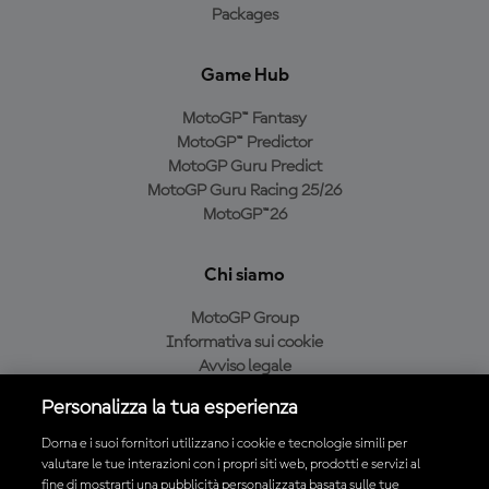
Packages
Game Hub
MotoGP™ Fantasy
MotoGP™ Predictor
MotoGP Guru Predict
MotoGP Guru Racing 25/26
MotoGP™26
Chi siamo
MotoGP Group
Informativa sui cookie
Avviso legale
Informativa sulla privacy
Personalizza la tua esperienza
Condizioni di acquisto
Dorna e i suoi fornitori utilizzano i cookie e tecnologie simili per
valutare le tue interazioni con i propri siti web, prodotti e servizi al
fine di mostrarti una pubblicità personalizzata basata sulle tue