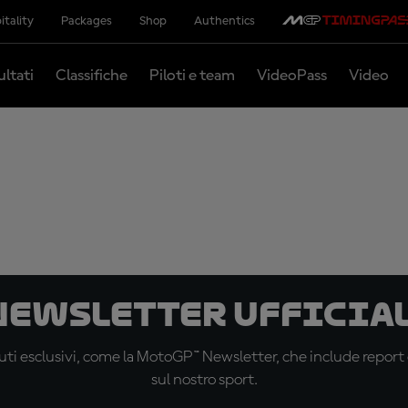
itality
Packages
Shop
Authentics
ultati
Classifiche
Piloti e team
VideoPass
Video
 newsletter ufficial
ti esclusivi, come la MotoGP™ Newsletter, che include report de
sul nostro sport.