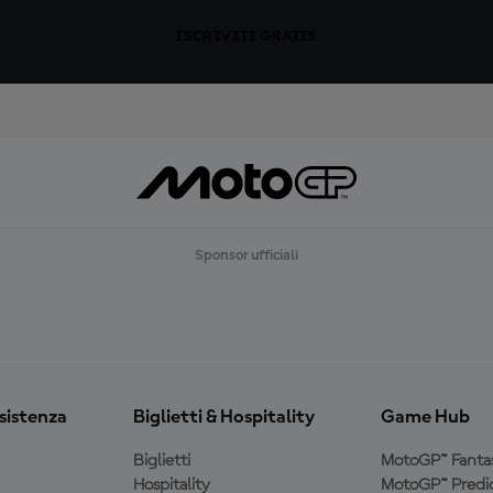
ISCRIVITI GRATIS
Sponsor ufficiali
ssistenza
Biglietti & Hospitality
Game Hub
Biglietti
MotoGP™ Fanta
Hospitality
MotoGP™ Predic