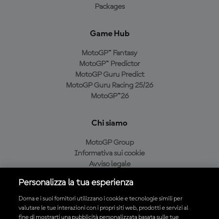
Packages
Game Hub
MotoGP™ Fantasy
MotoGP™ Predictor
MotoGP Guru Predict
MotoGP Guru Racing 25/26
MotoGP™26
Chi siamo
MotoGP Group
Informativa sui cookie
Avviso legale
Informativa sulla privacy
Personalizza la tua esperienza
Condizioni di acquisto
Dorna e i suoi fornitori utilizzano i cookie e tecnologie simili per
valutare le tue interazioni con i propri siti web, prodotti e servizi al
fine di mostrarti una pubblicità personalizzata basata sulle tue